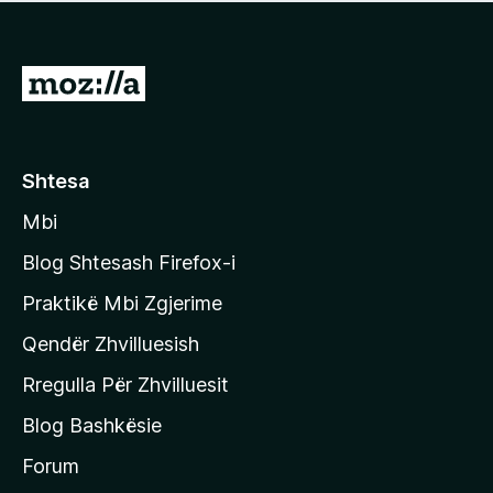
e
r
p
ë
a
s
v
S
i
l
m
h
e
e
k
r
ë
o
Shtesa
s
n
i
Mbi
i
m
t
e
Blog Shtesash Firefox-i
e
Praktikë Mbi Zgjerime
f
Qendër Zhvilluesish
a
q
Rregulla Për Zhvilluesit
j
Blog Bashkësie
a
h
Forum