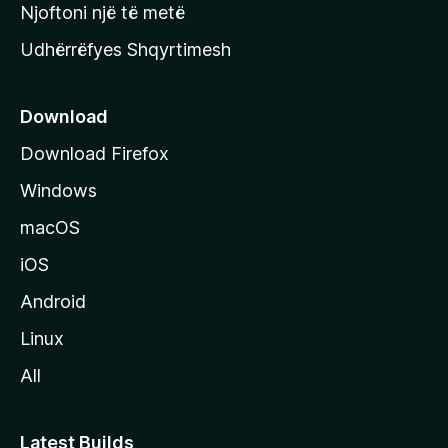
y
Njoftoni një të metë
r
Udhërrëfyes Shqyrtimesh
ë
s
e
Download
e
Download Firefox
M
Windows
o
z
macOS
i
iOS
l
l
Android
a
Linux
-
All
s
Latest Builds