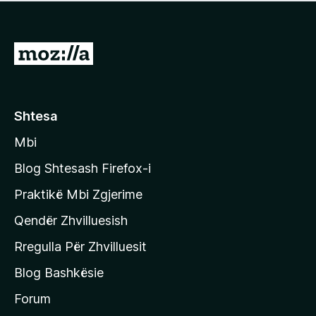
e
r
p
ë
a
s
v
S
i
l
m
h
e
e
k
r
ë
o
Shtesa
s
n
i
Mbi
i
m
t
e
Blog Shtesash Firefox-i
e
Praktikë Mbi Zgjerime
f
Qendër Zhvilluesish
a
q
Rregulla Për Zhvilluesit
j
Blog Bashkësie
a
h
Forum