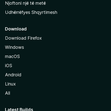
y
Njoftoni një të metë
r
Udhërrëfyes Shqyrtimesh
ë
s
e
Download
e
Download Firefox
M
Windows
o
z
macOS
i
iOS
l
l
Android
a
Linux
-
All
s
Latest Builds