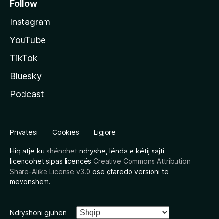
Follow
Instagram
YouTube
TikTok
Bluesky
Podcast
Privatësi
Cookies
Ligjore
Hiq atje ku
shënohet
ndryshe, lënda e këtij sajti
licencohet sipas licencës
Creative Commons Attribution
Share-Alike License v3.0
ose çfarëdo versioni të
mëvonshëm.
Ndryshoni gjuhën