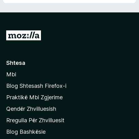
n
l
m
d
e
e
e
r
p
ë
a
s
v
S
i
l
m
h
e
e
k
r
ë
o
Shtesa
s
n
i
Mbi
i
m
t
e
Blog Shtesash Firefox-i
e
Praktikë Mbi Zgjerime
f
Qendër Zhvilluesish
a
q
Rregulla Për Zhvilluesit
j
Blog Bashkësie
a