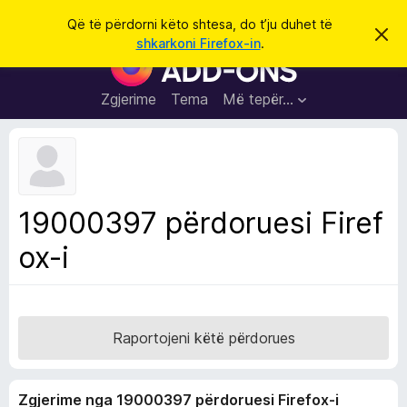
K
Hyni
Që të përdorni këto shtesa, do t’ju duhet të
S
ë
shkarkoni Firefox-in
.
h
S
r
p
h
ë
k
r
t
Zgjerime
Tema
Më tepër…
o
f
e
i
l
s
l
a
e
k
S
ë
h
t
19000397 përdoruesi Firef
ë
f
s
ox-i
l
h
ë
e
n
t
i
m
u
e
Raportojeni këtë përdorues
s
i
Zgjerime nga 19000397 përdoruesi Firefox-i
F