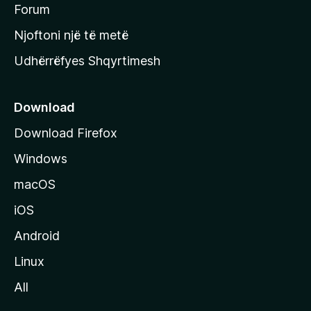
h
Forum
y
Njoftoni një të metë
r
Udhërrëfyes Shqyrtimesh
ë
s
e
Download
e
Download Firefox
M
Windows
o
z
macOS
i
iOS
l
l
Android
a
Linux
-
All
s