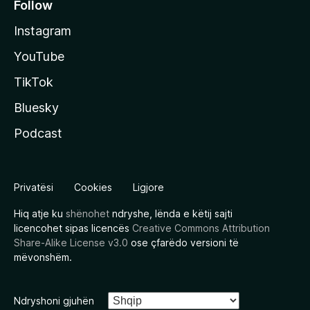
Follow
Instagram
YouTube
TikTok
Bluesky
Podcast
Privatësi
Cookies
Ligjore
Hiq atje ku
shënohet
ndryshe, lënda e këtij sajti
licencohet sipas licencës
Creative Commons Attribution
Share-Alike License v3.0
ose çfarëdo versioni të
mëvonshëm.
Ndryshoni gjuhën