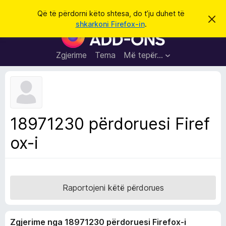
K
Hyni
Që të përdorni këto shtesa, do t’ju duhet të
S
ë
shkarkoni Firefox-in
.
h
S
r
p
h
ë
k
r
t
Zgjerime
Tema
Më tepër…
o
f
e
i
l
s
l
a
e
k
S
ë
h
t
18971230 përdoruesi Firef
ë
f
s
ox-i
l
h
ë
e
n
t
i
m
u
e
Raportojeni këtë përdorues
s
i
Zgjerime nga 18971230 përdoruesi Firefox-i
F