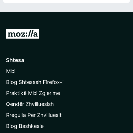
n
l
m
d
e
e
e
r
p
ë
a
s
v
S
i
l
m
h
e
e
k
r
ë
o
Shtesa
s
n
i
Mbi
i
m
t
e
Blog Shtesash Firefox-i
e
Praktikë Mbi Zgjerime
f
Qendër Zhvilluesish
a
q
Rregulla Për Zhvilluesit
j
Blog Bashkësie
a