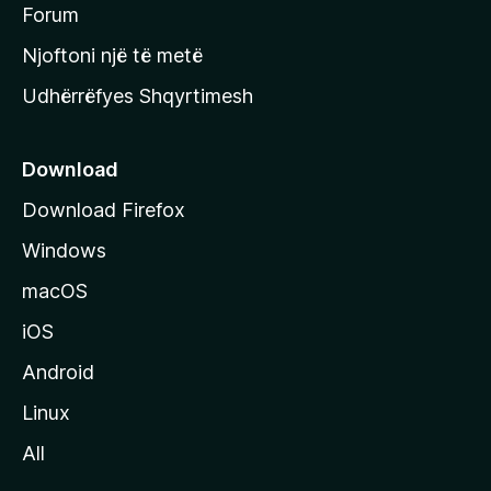
h
Forum
y
Njoftoni një të metë
r
Udhërrëfyes Shqyrtimesh
ë
s
e
Download
e
Download Firefox
M
Windows
o
z
macOS
i
iOS
l
l
Android
a
Linux
-
All
s