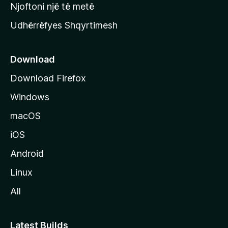
y
Njoftoni një të metë
r
Udhërrëfyes Shqyrtimesh
ë
s
e
Download
e
Download Firefox
M
Windows
o
z
macOS
i
iOS
l
l
Android
a
Linux
-
All
s
Latest Builds