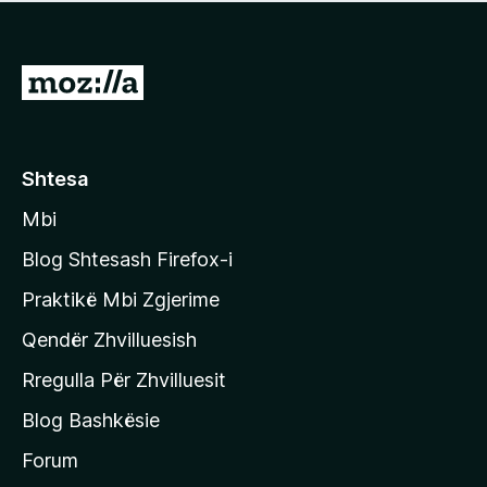
e
r
p
ë
a
s
v
S
i
l
m
h
e
e
k
r
ë
o
Shtesa
s
n
i
Mbi
i
m
t
e
Blog Shtesash Firefox-i
e
Praktikë Mbi Zgjerime
f
Qendër Zhvilluesish
a
q
Rregulla Për Zhvilluesit
j
Blog Bashkësie
a
h
Forum