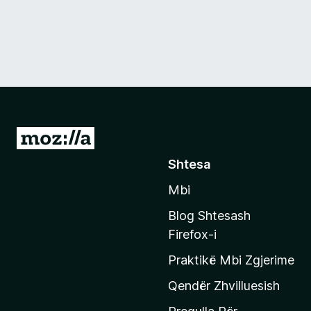
S
h
Shtesa
k
Mbi
o
n
Blog Shtesash
i
Firefox-i
t
Praktikë Mbi Zgjerime
e
f
Qendër Zhvilluesish
a