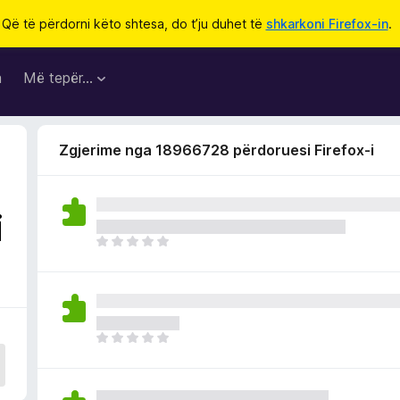
Që të përdorni këto shtesa, do t’ju duhet të
shkarkoni Firefox-in
.
a
Më tepër…
Zgjerime nga 18966728 përdoruesi Firefox-i
i
E
n
d
e
p
a
E
v
n
l
d
e
e