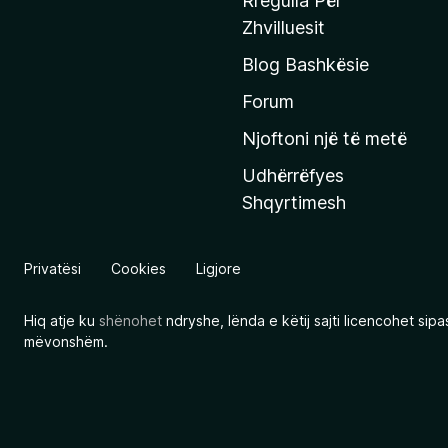
Rregulla Për
q
Zhvilluesit
j
Blog Bashkësie
a
h
Forum
y
Njoftoni një të metë
r
Udhërrëfyes
ë
Shqyrtimesh
s
e
e
Privatësi
Cookies
Ligjore
M
o
Hiq atje ku
shënohet
ndryshe, lënda e këtij sajti licencohet sip
z
mëvonshëm.
i
l
l