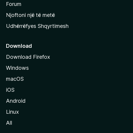
h
Forum
y
Njoftoni një të metë
r
Udhërrëfyes Shqyrtimesh
ë
s
e
Download
e
Download Firefox
M
Windows
o
z
macOS
i
iOS
l
l
Android
a
Linux
-
All
s