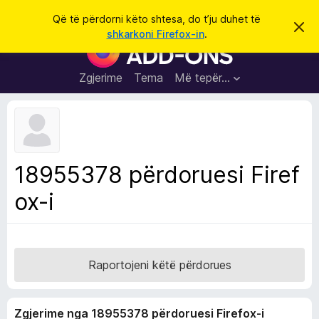
K
Hyni
Që të përdorni këto shtesa, do t’ju duhet të
S
ë
shkarkoni Firefox-in
.
h
S
r
p
h
ë
k
r
t
Zgjerime
Tema
Më tepër…
o
f
e
i
l
s
l
a
e
k
S
ë
h
t
18955378 përdoruesi Firef
ë
f
s
ox-i
l
h
ë
e
n
t
i
m
u
e
Raportojeni këtë përdorues
s
i
Zgjerime nga 18955378 përdoruesi Firefox-i
F