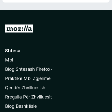
n
l
m
d
e
e
e
r
p
ë
a
s
v
S
i
l
m
h
e
e
k
r
ë
o
Shtesa
s
n
i
Mbi
i
m
t
e
Blog Shtesash Firefox-i
e
Praktikë Mbi Zgjerime
f
Qendër Zhvilluesish
a
q
Rregulla Për Zhvilluesit
j
Blog Bashkësie
a