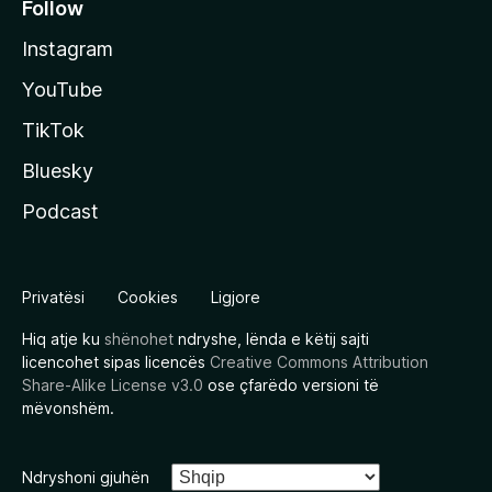
Follow
Instagram
YouTube
TikTok
Bluesky
Podcast
Privatësi
Cookies
Ligjore
Hiq atje ku
shënohet
ndryshe, lënda e këtij sajti
licencohet sipas licencës
Creative Commons Attribution
Share-Alike License v3.0
ose çfarëdo versioni të
mëvonshëm.
Ndryshoni gjuhën