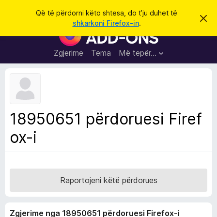
K
Hyni
Që të përdorni këto shtesa, do t’ju duhet të
S
ë
shkarkoni Firefox-in
.
h
S
r
p
h
ë
k
r
t
Zgjerime
Tema
Më tepër…
o
f
e
i
l
s
l
a
e
k
S
ë
h
t
18950651 përdoruesi Firef
ë
f
s
ox-i
l
h
ë
e
n
t
i
m
u
e
Raportojeni këtë përdorues
s
i
Zgjerime nga 18950651 përdoruesi Firefox-i
F