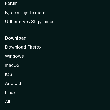
h
Forum
y
Njoftoni një të metë
r
Udhërrëfyes Shqyrtimesh
ë
s
e
Download
e
Download Firefox
M
Windows
o
z
macOS
i
iOS
l
l
Android
a
Linux
-
All
s