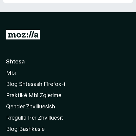
n
l
m
d
e
e
e
r
p
ë
a
s
v
S
i
l
m
h
e
e
k
r
ë
o
Shtesa
s
n
i
Mbi
i
m
t
e
Blog Shtesash Firefox-i
e
Praktikë Mbi Zgjerime
f
Qendër Zhvilluesish
a
q
Rregulla Për Zhvilluesit
j
Blog Bashkësie
a