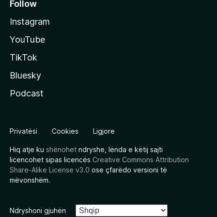
Follow
Instagram
YouTube
TikTok
Bluesky
Podcast
Privatësi
Cookies
Ligjore
Hiq atje ku
shënohet
ndryshe, lënda e këtij sajti
licencohet sipas licencës
Creative Commons Attribution
Share-Alike License v3.0
ose çfarëdo versioni të
mëvonshëm.
Ndryshoni gjuhën