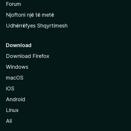
h
Forum
y
Njoftoni një të metë
r
Udhërrëfyes Shqyrtimesh
ë
s
e
Download
e
Download Firefox
M
Windows
o
z
macOS
i
iOS
l
l
Android
a
Linux
-
All
s