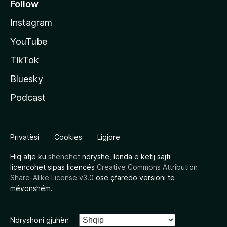
Follow
Instagram
YouTube
TikTok
Bluesky
Podcast
Privatësi
Cookies
Ligjore
Hiq atje ku
shënohet
ndryshe, lënda e këtij sajti
licencohet sipas licencës
Creative Commons Attribution
Share-Alike License v3.0
ose çfarëdo versioni të
mëvonshëm.
Ndryshoni gjuhën