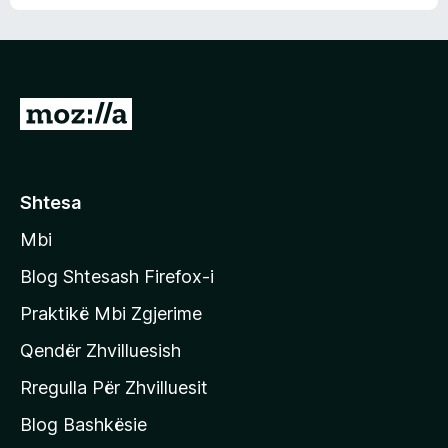
n
l
m
d
e
e
e
r
p
ë
a
s
v
S
i
l
m
h
e
e
k
r
ë
o
Shtesa
s
n
i
Mbi
i
m
t
e
Blog Shtesash Firefox-i
e
Praktikë Mbi Zgjerime
f
Qendër Zhvilluesish
a
q
Rregulla Për Zhvilluesit
j
Blog Bashkësie
a