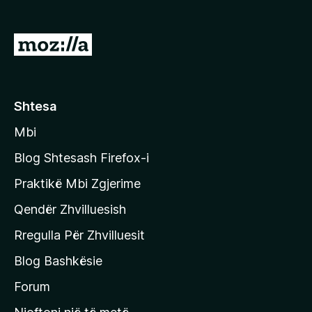
i
r
S
e
h
f
k
o
x
o
Shtesa
n
Mbi
i
t
Blog Shtesash Firefox-i
e
Praktikë Mbi Zgjerime
f
Qendër Zhvilluesish
a
q
Rregulla Për Zhvilluesit
j
Blog Bashkësie
a
h
Forum
y