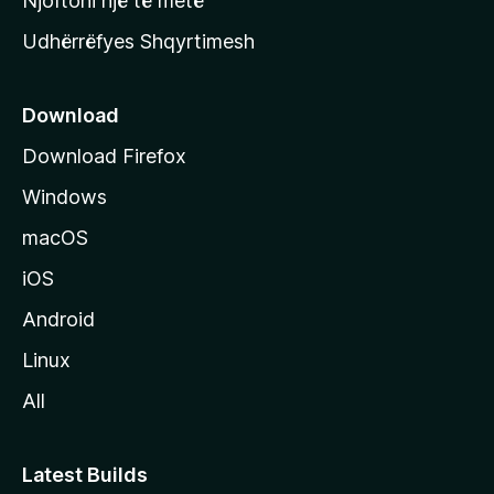
Njoftoni një të metë
r
Udhërrëfyes Shqyrtimesh
ë
s
e
Download
e
Download Firefox
M
Windows
o
z
macOS
i
iOS
l
l
Android
a
Linux
-
All
s
Latest Builds