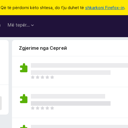
Që të përdorni këto shtesa, do t’ju duhet të
shkarkoni Firefox-in
.
a
Më tepër…
Zgjerime nga Сергей
E
n
d
e
p
a
E
v
n
l
d
e
e