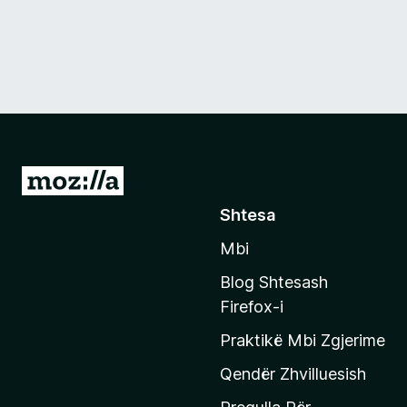
S
h
Shtesa
k
Mbi
o
n
Blog Shtesash
i
Firefox-i
t
Praktikë Mbi Zgjerime
e
f
Qendër Zhvilluesish
a