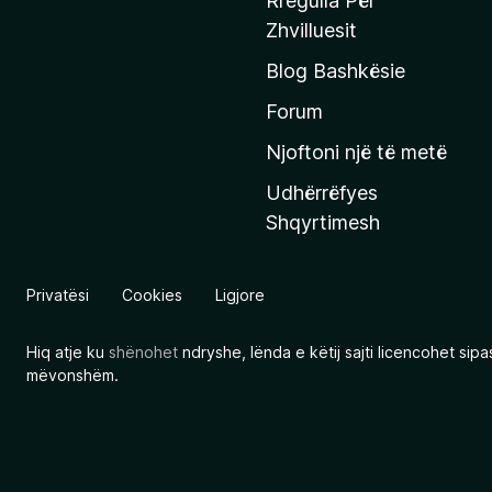
Rregulla Për
q
Zhvilluesit
j
Blog Bashkësie
a
h
Forum
y
Njoftoni një të metë
r
Udhërrëfyes
ë
Shqyrtimesh
s
e
e
Privatësi
Cookies
Ligjore
M
o
Hiq atje ku
shënohet
ndryshe, lënda e këtij sajti licencohet sip
z
mëvonshëm.
i
l
l