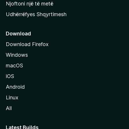
y
Njoftoni një të metë
r
Udhërrëfyes Shqyrtimesh
ë
s
e
Download
e
Download Firefox
M
Windows
o
z
macOS
i
iOS
l
l
Android
a
Linux
-
All
s
Latest Builds