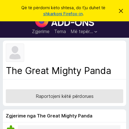
K
Hyni
Që të përdorni këto shtesa, do t’ju duhet të
S
ë
shkarkoni Firefox-in
.
h
S
r
p
h
ë
k
r
t
Zgjerime
Tema
Më tepër…
o
f
e
i
l
s
l
a
e
k
S
ë
h
t
The Great Mighty Panda
ë
f
s
l
h
ë
e
n
t
i
Raportojeni këtë përdorues
m
u
e
s
Zgjerime nga The Great Mighty Panda
i
F