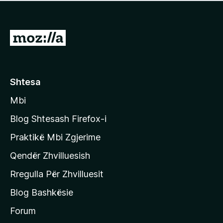
e
r
p
ë
a
s
v
S
i
l
m
h
e
e
k
r
ë
o
Shtesa
s
n
i
Mbi
i
m
t
e
Blog Shtesash Firefox-i
e
Praktikë Mbi Zgjerime
f
Qendër Zhvilluesish
a
q
Rregulla Për Zhvilluesit
j
Blog Bashkësie
a
h
Forum