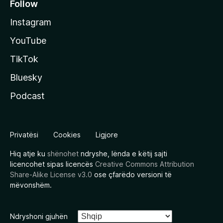
Follow
Instagram
YouTube
TikTok
Bluesky
Podcast
Privatësi
Cookies
Ligjore
Hiq atje ku
shënohet
ndryshe, lënda e këtij sajti
licencohet sipas licencës
Creative Commons Attribution
Share-Alike License v3.0
ose çfarëdo versioni të
mëvonshëm.
Ndryshoni gjuhën