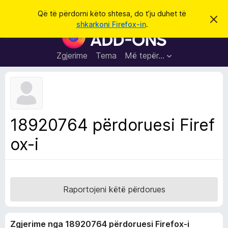
K
Hyni
Që të përdorni këto shtesa, do t’ju duhet të
S
ë
shkarkoni Firefox-in
.
h
S
r
p
h
ë
k
r
t
Zgjerime
Tema
Më tepër…
o
f
e
i
l
s
l
a
e
k
S
ë
h
t
18920764 përdoruesi Firef
ë
f
s
ox-i
l
h
ë
e
n
t
i
m
u
e
Raportojeni këtë përdorues
s
i
Zgjerime nga 18920764 përdoruesi Firefox-i
F