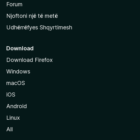
h
Forum
y
Njoftoni një të metë
r
Udhërrëfyes Shqyrtimesh
ë
s
e
Download
e
Download Firefox
M
Windows
o
z
macOS
i
iOS
l
l
Android
a
Linux
-
All
s