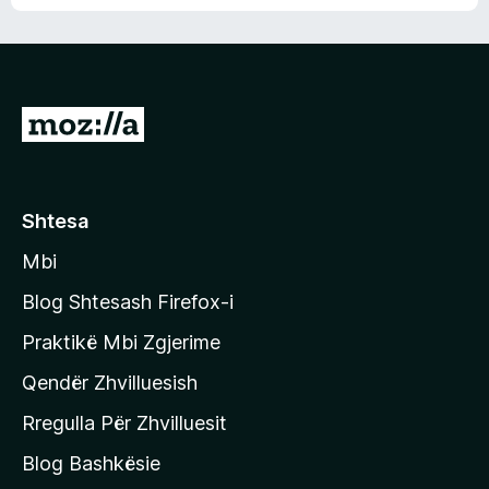
n
l
m
d
e
e
e
r
p
ë
a
s
v
S
i
l
m
h
e
e
k
r
ë
o
Shtesa
s
n
i
Mbi
i
m
t
e
Blog Shtesash Firefox-i
e
Praktikë Mbi Zgjerime
f
Qendër Zhvilluesish
a
q
Rregulla Për Zhvilluesit
j
Blog Bashkësie
a