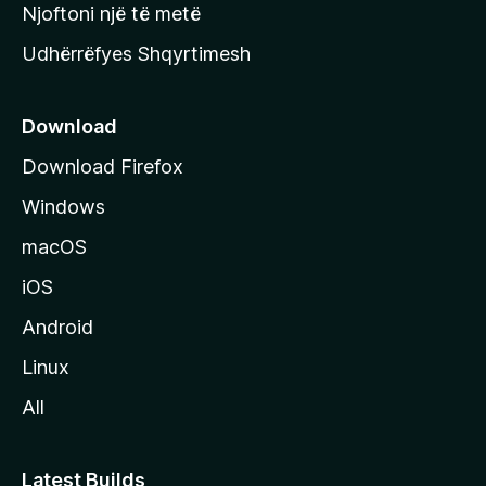
y
Njoftoni një të metë
r
Udhërrëfyes Shqyrtimesh
ë
s
e
Download
e
Download Firefox
M
Windows
o
z
macOS
i
iOS
l
l
Android
a
Linux
-
All
s
Latest Builds