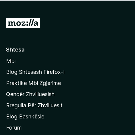
e
r
p
ë
a
s
v
S
i
l
m
h
e
e
k
r
ë
o
Shtesa
s
n
i
Mbi
i
m
t
e
Blog Shtesash Firefox-i
e
Praktikë Mbi Zgjerime
f
Qendër Zhvilluesish
a
q
Rregulla Për Zhvilluesit
j
Blog Bashkësie
a
h
Forum