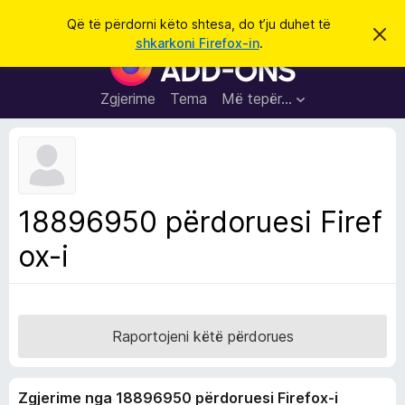
K
Hyni
Që të përdorni këto shtesa, do t’ju duhet të
S
ë
shkarkoni Firefox-in
.
h
S
r
p
h
ë
k
r
t
Zgjerime
Tema
Më tepër…
o
f
e
i
l
s
l
a
e
k
S
ë
h
t
18896950 përdoruesi Firef
ë
f
s
ox-i
l
h
ë
e
n
t
i
m
u
e
Raportojeni këtë përdorues
s
i
Zgjerime nga 18896950 përdoruesi Firefox-i
F