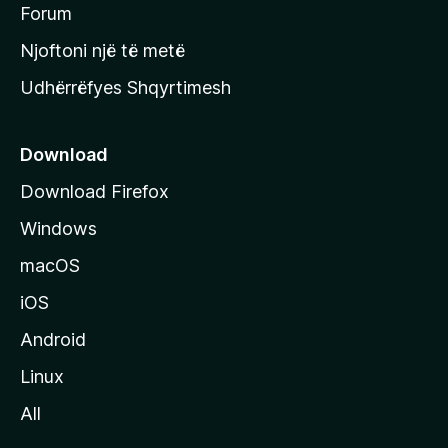
h
Forum
y
Njoftoni një të metë
r
Udhërrëfyes Shqyrtimesh
ë
s
e
Download
e
Download Firefox
M
Windows
o
z
macOS
i
iOS
l
l
Android
a
Linux
-
All
s