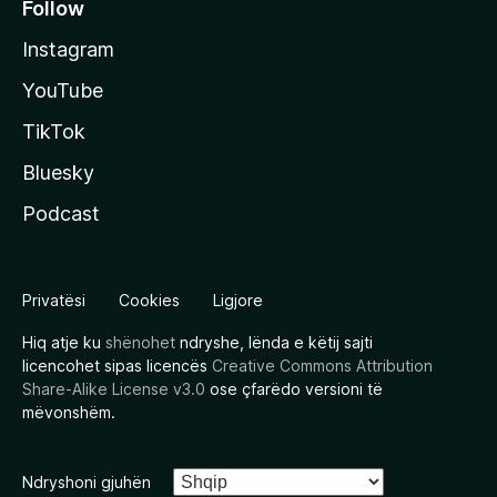
Follow
Instagram
YouTube
TikTok
Bluesky
Podcast
Privatësi
Cookies
Ligjore
Hiq atje ku
shënohet
ndryshe, lënda e këtij sajti
licencohet sipas licencës
Creative Commons Attribution
Share-Alike License v3.0
ose çfarëdo versioni të
mëvonshëm.
Ndryshoni gjuhën