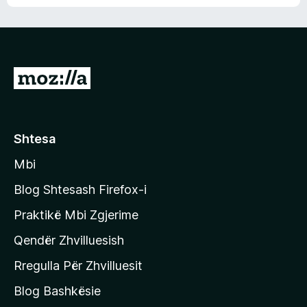
n
l
m
d
e
e
e
r
p
ë
a
s
v
S
i
l
m
h
e
e
k
r
ë
o
Shtesa
s
n
i
Mbi
i
m
t
e
Blog Shtesash Firefox-i
e
Praktikë Mbi Zgjerime
f
Qendër Zhvilluesish
a
q
Rregulla Për Zhvilluesit
j
Blog Bashkësie
a