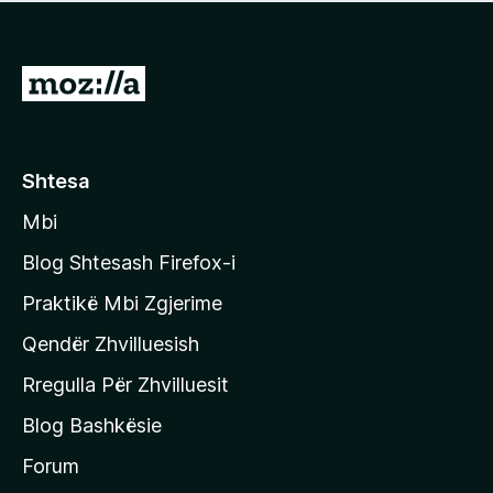
e
r
p
ë
a
s
v
S
i
l
m
h
e
e
k
r
ë
o
Shtesa
s
n
i
Mbi
i
m
t
e
Blog Shtesash Firefox-i
e
Praktikë Mbi Zgjerime
f
Qendër Zhvilluesish
a
q
Rregulla Për Zhvilluesit
j
Blog Bashkësie
a
h
Forum