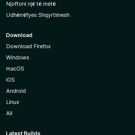
y
Njoftoni një të metë
r
Udhërrëfyes Shqyrtimesh
ë
s
e
Download
e
Download Firefox
M
Windows
o
z
macOS
i
iOS
l
l
Android
a
Linux
-
All
s
Latest Builds