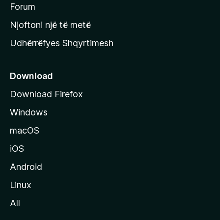
h
Forum
y
Njoftoni një të metë
r
Udhërrëfyes Shqyrtimesh
ë
s
e
Download
e
Download Firefox
M
Windows
o
z
macOS
i
iOS
l
l
Android
a
Linux
-
All
s