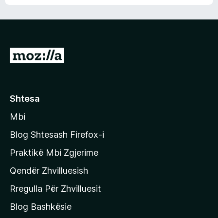
n
l
m
d
e
e
e
r
p
ë
a
s
v
S
i
l
m
h
e
e
k
r
ë
o
Shtesa
s
n
i
Mbi
i
m
t
e
Blog Shtesash Firefox-i
e
Praktikë Mbi Zgjerime
f
Qendër Zhvilluesish
a
q
Rregulla Për Zhvilluesit
j
Blog Bashkësie
a