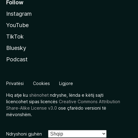
Follow
Instagram
YouTube
TikTok
Bluesky
Podcast
Privatësi
Cookies
Ligjore
Hiq atje ku
shënohet
ndryshe, lënda e këtij sajti
licencohet sipas licencës
Creative Commons Attribution
Share-Alike License v3.0
ose çfarëdo versioni të
mëvonshëm.
Ndryshoni gjuhën