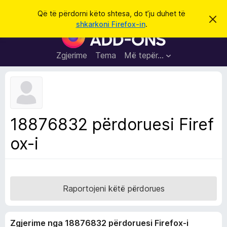
K
Hyni
Që të përdorni këto shtesa, do t’ju duhet të
S
ë
shkarkoni Firefox-in
.
h
S
r
p
h
ë
k
r
t
Zgjerime
Tema
Më tepër…
o
f
e
i
l
s
l
a
e
k
S
ë
h
t
18876832 përdoruesi Firef
ë
f
s
ox-i
l
h
ë
e
n
t
i
m
u
e
Raportojeni këtë përdorues
s
i
Zgjerime nga 18876832 përdoruesi Firefox-i
F