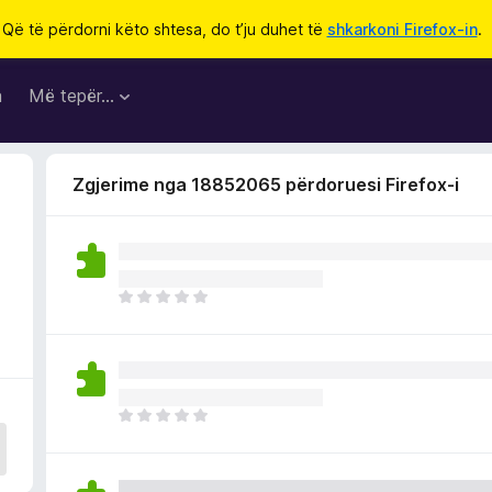
Që të përdorni këto shtesa, do t’ju duhet të
shkarkoni Firefox-in
.
a
Më tepër…
Zgjerime nga 18852065 përdoruesi Firefox-i
i
E
n
d
e
p
a
E
v
n
l
d
e
e