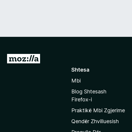
S
h
Shtesa
k
Mbi
o
n
Blog Shtesash
i
Firefox-i
t
Praktikë Mbi Zgjerime
e
f
Qendër Zhvilluesish
a