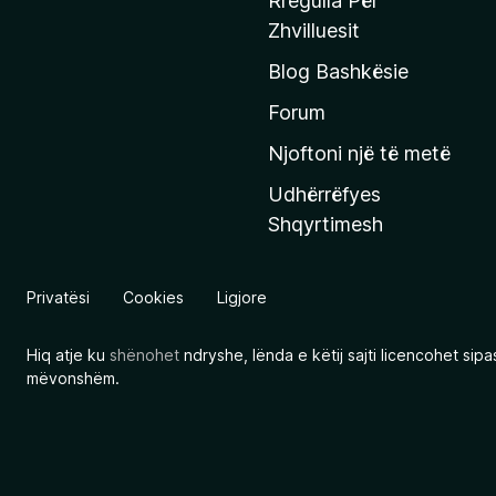
Rregulla Për
q
Zhvilluesit
j
Blog Bashkësie
a
h
Forum
y
Njoftoni një të metë
r
Udhërrëfyes
ë
Shqyrtimesh
s
e
e
Privatësi
Cookies
Ligjore
M
o
Hiq atje ku
shënohet
ndryshe, lënda e këtij sajti licencohet sip
z
mëvonshëm.
i
l
l