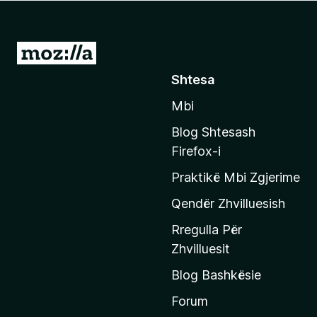
i
r
e
S
f
h
Shtesa
o
k
x
Mbi
o
n
Blog Shtesash
i
Firefox-i
t
Praktikë Mbi Zgjerime
e
f
Qendër Zhvilluesish
a
Rregulla Për
q
Zhvilluesit
j
Blog Bashkësie
a
h
Forum