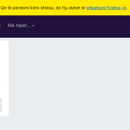
Që të përdorni këto shtesa, do t’ju duhet të
shkarkoni Firefox-in
.
a
Më tepër…