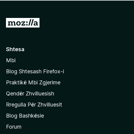
e
r
p
ë
a
s
v
S
i
l
m
h
e
e
k
r
ë
o
Shtesa
s
n
i
Mbi
i
m
t
e
Blog Shtesash Firefox-i
e
Praktikë Mbi Zgjerime
f
Qendër Zhvilluesish
a
q
Rregulla Për Zhvilluesit
j
Blog Bashkësie
a
h
Forum