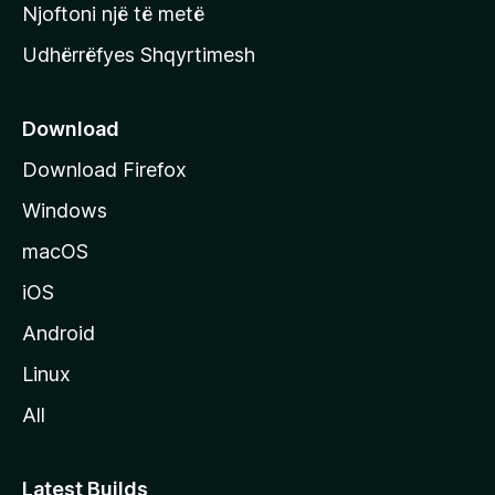
y
Njoftoni një të metë
r
Udhërrëfyes Shqyrtimesh
ë
s
e
Download
e
Download Firefox
M
Windows
o
z
macOS
i
iOS
l
l
Android
a
Linux
-
All
s
Latest Builds