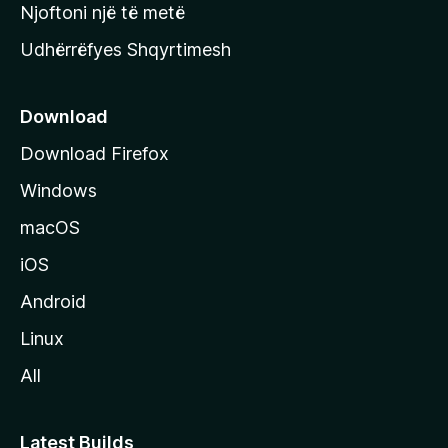
y
Njoftoni një të metë
r
Udhërrëfyes Shqyrtimesh
ë
s
e
Download
e
Download Firefox
M
Windows
o
z
macOS
i
iOS
l
l
Android
a
Linux
-
All
s
Latest Builds