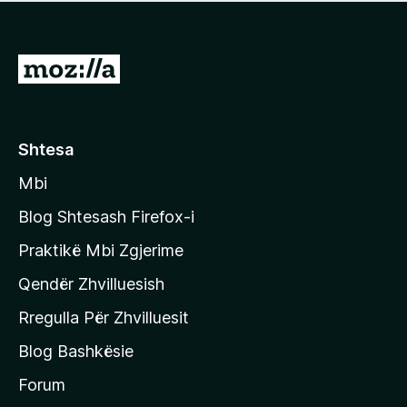
e
r
p
ë
a
s
v
S
i
l
m
h
e
e
k
r
ë
o
Shtesa
s
n
i
Mbi
i
m
t
e
Blog Shtesash Firefox-i
e
Praktikë Mbi Zgjerime
f
Qendër Zhvilluesish
a
q
Rregulla Për Zhvilluesit
j
Blog Bashkësie
a
h
Forum