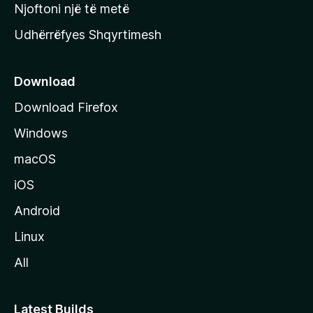
y
Njoftoni një të metë
r
Udhërrëfyes Shqyrtimesh
ë
s
e
Download
e
Download Firefox
M
Windows
o
z
macOS
i
iOS
l
l
Android
a
Linux
-
All
s
Latest Builds