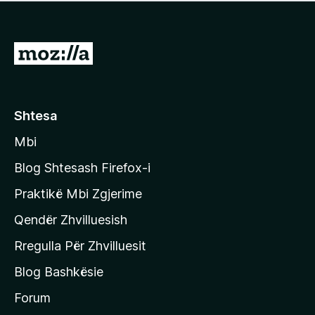
e
r
p
ë
a
s
v
S
i
l
m
h
e
e
k
r
ë
o
Shtesa
s
n
i
Mbi
i
m
t
e
Blog Shtesash Firefox-i
e
Praktikë Mbi Zgjerime
f
Qendër Zhvilluesish
a
q
Rregulla Për Zhvilluesit
j
Blog Bashkësie
a
h
Forum