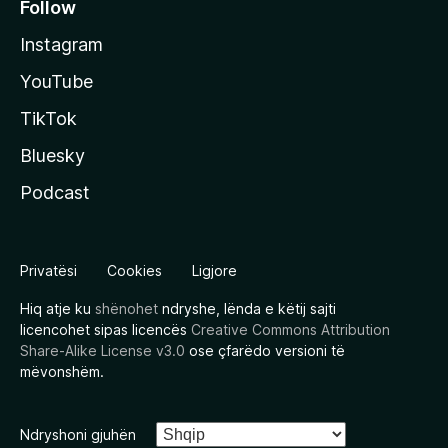
Follow
Instagram
YouTube
TikTok
Bluesky
Podcast
Privatësi
Cookies
Ligjore
Hiq atje ku
shënohet
ndryshe, lënda e këtij sajti
licencohet sipas licencës
Creative Commons Attribution
Share-Alike License v3.0
ose çfarëdo versioni të
mëvonshëm.
Ndryshoni gjuhën