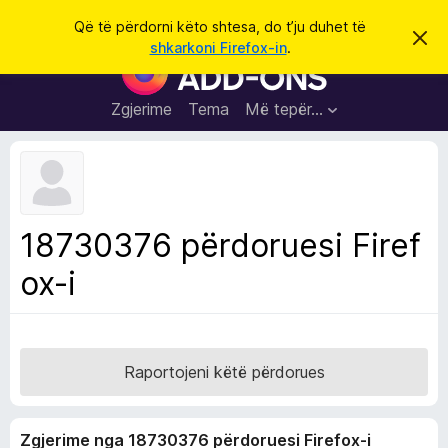
K
Hyni
Që të përdorni këto shtesa, do t’ju duhet të
S
ë
shkarkoni Firefox-in
.
h
S
r
p
h
ë
k
r
t
Zgjerime
Tema
Më tepër…
o
f
e
i
l
s
l
a
e
k
S
ë
h
t
18730376 përdoruesi Firef
ë
f
s
ox-i
l
h
ë
e
n
t
i
m
u
e
Raportojeni këtë përdorues
s
i
Zgjerime nga 18730376 përdoruesi Firefox-i
F