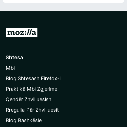
n
l
m
d
e
e
e
r
p
ë
a
s
v
S
i
l
m
h
e
e
k
r
ë
o
Shtesa
s
n
i
Mbi
i
m
t
e
Blog Shtesash Firefox-i
e
Praktikë Mbi Zgjerime
f
Qendër Zhvilluesish
a
q
Rregulla Për Zhvilluesit
j
Blog Bashkësie
a