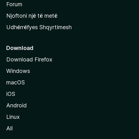
h
Forum
y
Njoftoni një të metë
r
Udhërrëfyes Shqyrtimesh
ë
s
e
Download
e
Download Firefox
M
Windows
o
z
macOS
i
iOS
l
l
Android
a
Linux
-
All
s