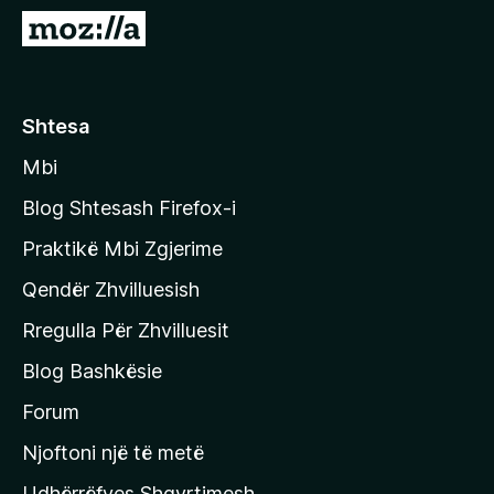
i
S
r
h
e
k
f
o
Shtesa
o
n
x
Mbi
i
t
Blog Shtesash Firefox-i
e
Praktikë Mbi Zgjerime
f
Qendër Zhvilluesish
a
q
Rregulla Për Zhvilluesit
j
Blog Bashkësie
a
h
Forum
y
Njoftoni një të metë
r
Udhërrëfyes Shqyrtimesh