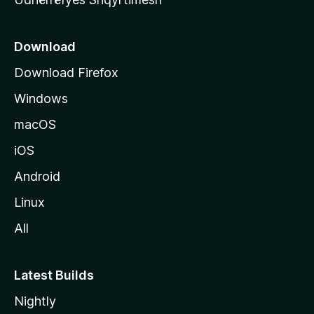
ë
s
e
Download
e
Download Firefox
M
Windows
o
z
macOS
i
iOS
l
l
Android
a
Linux
-
All
s
Latest Builds
Nightly