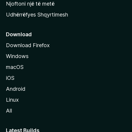
y
Njoftoni një të metë
r
Udhërrëfyes Shqyrtimesh
ë
s
e
Download
e
Download Firefox
M
Windows
o
z
macOS
i
iOS
l
l
Android
a
Linux
-
All
s
Latest Builds