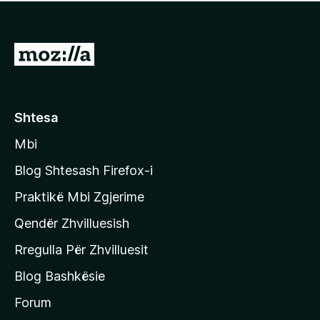
e
r
p
ë
a
s
v
S
i
l
m
h
e
e
k
r
ë
o
Shtesa
s
n
i
Mbi
i
m
t
e
Blog Shtesash Firefox-i
e
Praktikë Mbi Zgjerime
f
Qendër Zhvilluesish
a
q
Rregulla Për Zhvilluesit
j
Blog Bashkësie
a
h
Forum