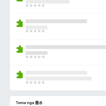
p
ë
a
E
s
v
n
i
l
d
m
e
e
e
r
p
ë
a
E
s
v
n
i
l
d
m
e
e
e
r
p
ë
a
E
s
v
n
i
l
d
m
e
e
e
r
p
ë
a
E
s
v
n
i
l
d
m
e
e
e
r
Tema nga 墨水
p