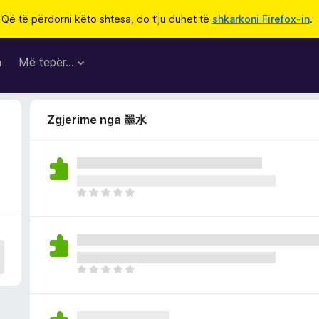
Që të përdorni këto shtesa, do t’ju duhet të
shkarkoni Firefox-in
.
a
Më tepër…
Zgjerime nga 墨水
E
n
d
e
p
a
E
v
n
l
d
e
e