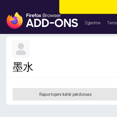
S
h
Zgjerime
Tem
t
e
s
a
S
h
墨水
f
l
e
t
u
Raportojeni këtë përdorues
e
s
i
F