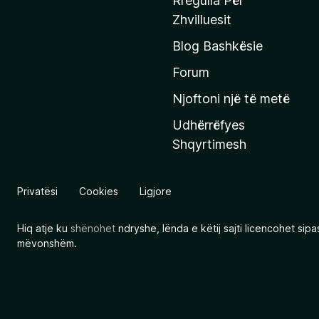
Rregulla Për
q
Zhvilluesit
j
Blog Bashkësie
a
h
Forum
y
Njoftoni një të metë
r
Udhërrëfyes
ë
Shqyrtimesh
s
e
e
Privatësi
Cookies
Ligjore
M
o
Hiq atje ku
shënohet
ndryshe, lënda e këtij sajti licencohet sip
z
mëvonshëm.
i
l
l