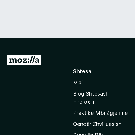
S
h
Shtesa
k
Mbi
o
n
Blog Shtesash
i
Firefox-i
t
Praktikë Mbi Zgjerime
e
f
Qendër Zhvilluesish
a