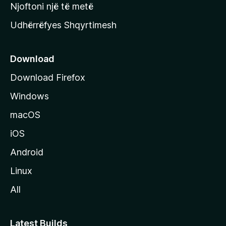
y
Njoftoni një të metë
r
Udhërrëfyes Shqyrtimesh
ë
s
e
Download
e
Download Firefox
M
Windows
o
z
macOS
i
iOS
l
l
Android
a
Linux
-
All
s
Latest Builds