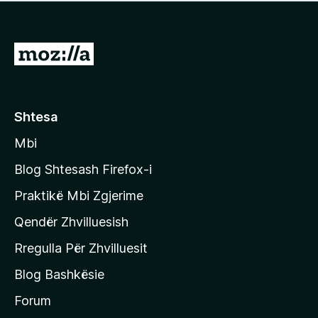
e
r
p
ë
a
s
v
S
i
l
m
h
e
e
k
r
ë
o
Shtesa
s
n
i
Mbi
i
m
t
e
Blog Shtesash Firefox-i
e
Praktikë Mbi Zgjerime
f
Qendër Zhvilluesish
a
q
Rregulla Për Zhvilluesit
j
Blog Bashkësie
a
h
Forum