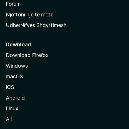
h
Forum
y
Njoftoni një të metë
r
Udhërrëfyes Shqyrtimesh
ë
s
e
Download
e
Download Firefox
M
Windows
o
z
macOS
i
iOS
l
l
Android
a
Linux
-
All
s