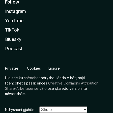
Follow
Instagram
YouTube
TikTok
Bluesky
Podcast
Privatësi
Cookies
Ligjore
Hiq atje ku
shënohet
ndryshe, lënda e këtij sajti
licencohet sipas licencës
Creative Commons Attribution
Share-Alike License v3.0
ose çfarëdo versioni të
mëvonshëm.
Ndryshoni gjuhën