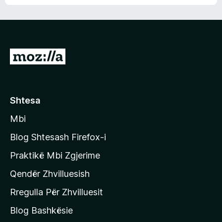
n
l
m
d
e
e
e
r
p
ë
a
s
v
S
i
l
m
h
e
e
k
r
ë
o
Shtesa
s
n
i
Mbi
i
m
t
e
Blog Shtesash Firefox-i
e
Praktikë Mbi Zgjerime
f
Qendër Zhvilluesish
a
q
Rregulla Për Zhvilluesit
j
Blog Bashkësie
a