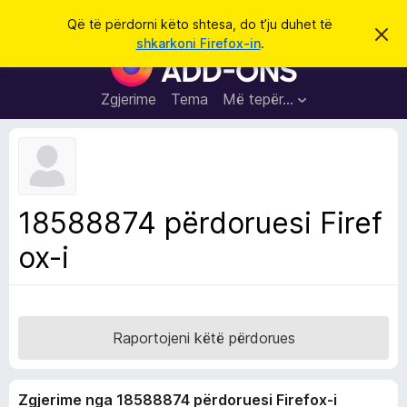
K
Hyni
Që të përdorni këto shtesa, do t’ju duhet të
S
ë
shkarkoni Firefox-in
.
h
S
r
p
h
ë
k
r
t
Zgjerime
Tema
Më tepër…
o
f
e
i
l
s
l
a
e
k
S
ë
h
t
18588874 përdoruesi Firef
ë
f
s
ox-i
l
h
ë
e
n
t
i
m
u
e
Raportojeni këtë përdorues
s
i
Zgjerime nga 18588874 përdoruesi Firefox-i
F