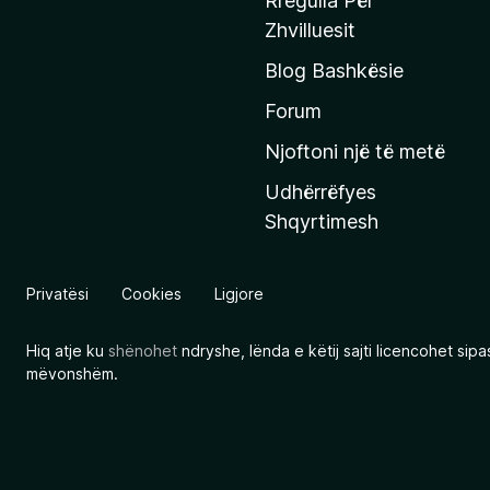
Rregulla Për
q
Zhvilluesit
j
Blog Bashkësie
a
h
Forum
y
Njoftoni një të metë
r
Udhërrëfyes
ë
Shqyrtimesh
s
e
e
Privatësi
Cookies
Ligjore
M
o
Hiq atje ku
shënohet
ndryshe, lënda e këtij sajti licencohet sip
z
mëvonshëm.
i
l
l