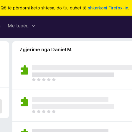
Që të përdorni këto shtesa, do t’ju duhet të
shkarkoni Firefox-in
.
a
Më tepër…
Zgjerime nga Daniel M.
E
n
d
e
p
a
E
v
n
l
d
e
e