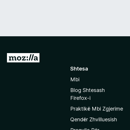
S
h
Shtesa
k
Mbi
o
n
Blog Shtesash
i
Firefox-i
t
Praktikë Mbi Zgjerime
e
f
Qendër Zhvilluesish
a