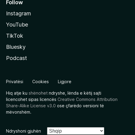
Follow
Instagram
YouTube
TikTok
Bluesky
Podcast
Privatësi
Cookies
Ligjore
Hiq atje ku
shënohet
ndryshe, lënda e këtij sajti
licencohet sipas licencës
Creative Commons Attribution
Share-Alike License v3.0
ose çfarëdo versioni të
mëvonshëm.
Ndryshoni gjuhën