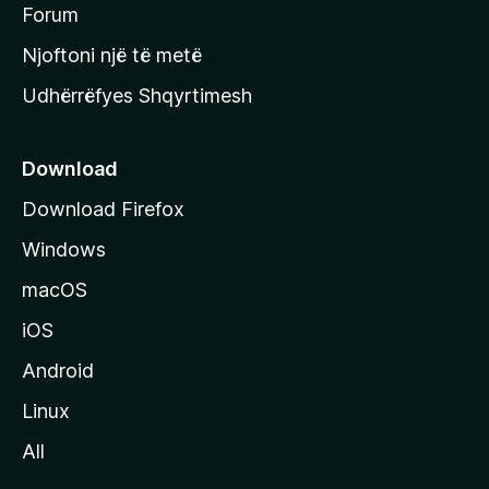
h
Forum
y
Njoftoni një të metë
r
Udhërrëfyes Shqyrtimesh
ë
s
e
Download
e
Download Firefox
M
Windows
o
z
macOS
i
iOS
l
l
Android
a
Linux
-
All
s