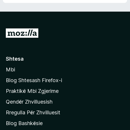
n
l
m
d
e
e
e
r
p
ë
a
s
v
S
i
l
m
h
e
e
k
r
ë
o
Shtesa
s
n
i
Mbi
i
m
t
e
Blog Shtesash Firefox-i
e
Praktikë Mbi Zgjerime
f
Qendër Zhvilluesish
a
q
Rregulla Për Zhvilluesit
j
Blog Bashkësie
a