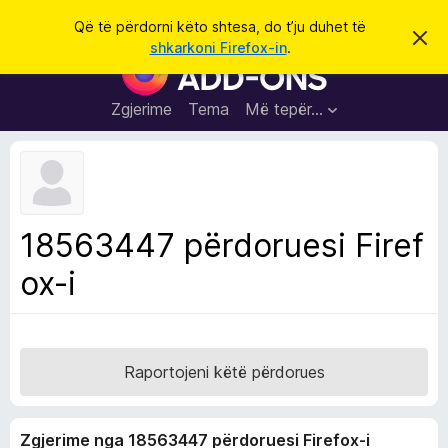
K
Hyni
Që të përdorni këto shtesa, do t’ju duhet të
S
ë
shkarkoni Firefox-in
.
h
S
r
p
h
ë
k
r
t
Zgjerime
Tema
Më tepër…
o
f
e
i
l
s
l
a
e
k
S
ë
h
t
18563447 përdoruesi Firef
ë
f
s
ox-i
l
h
ë
e
n
t
i
m
u
e
Raportojeni këtë përdorues
s
i
Zgjerime nga 18563447 përdoruesi Firefox-i
F