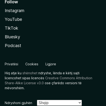
Follow
Instagram
YouTube
TikTok
Bluesky
Podcast
Privatësi
Cookies
Ligjore
Hiq atje ku
shënohet
ndryshe, lënda e këtij sajti
licencohet sipas licencës
Creative Commons Attribution
Share-Alike License v3.0
ose çfarëdo versioni të
mëvonshëm.
Ndryshoni gjuhën