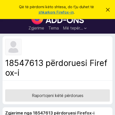
K
Hyni
Që të përdorni këto shtesa, do t’ju duhet të
S
ë
shkarkoni Firefox-in
.
h
S
r
p
h
ë
k
r
t
Zgjerime
Tema
Më tepër…
o
f
e
i
l
s
l
a
e
k
S
ë
h
t
18547613 përdoruesi Firef
ë
f
s
ox-i
l
h
ë
e
n
t
i
m
u
e
Raportojeni këtë përdorues
s
i
Zgjerime nga 18547613 përdoruesi Firefox-i
F