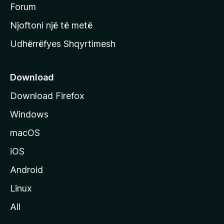
h
Forum
y
Njoftoni një të metë
r
Udhërrëfyes Shqyrtimesh
ë
s
e
Download
e
Download Firefox
M
Windows
o
z
macOS
i
iOS
l
l
Android
a
Linux
-
All
s