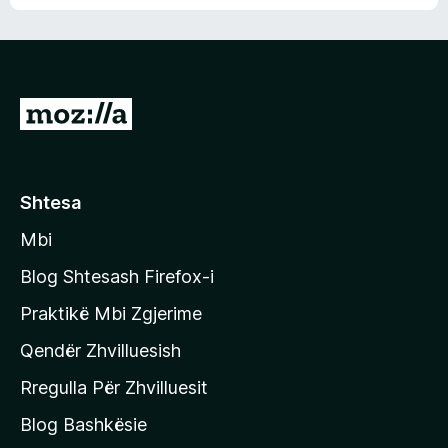
n
l
m
d
e
e
e
r
p
ë
a
s
v
S
i
l
m
h
e
e
k
r
ë
o
Shtesa
s
n
i
Mbi
i
m
t
e
Blog Shtesash Firefox-i
e
Praktikë Mbi Zgjerime
f
Qendër Zhvilluesish
a
q
Rregulla Për Zhvilluesit
j
Blog Bashkësie
a