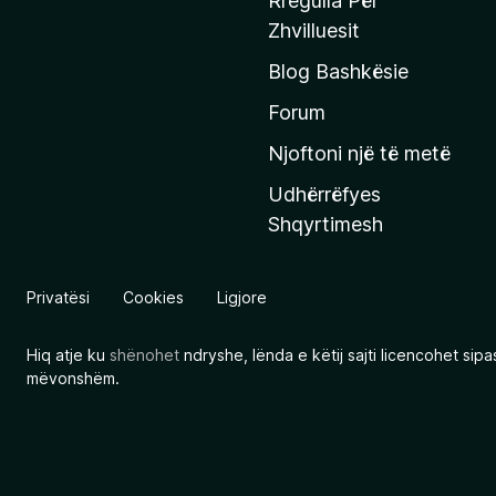
Rregulla Për
q
Zhvilluesit
j
Blog Bashkësie
a
h
Forum
y
Njoftoni një të metë
r
Udhërrëfyes
ë
Shqyrtimesh
s
e
e
Privatësi
Cookies
Ligjore
M
o
Hiq atje ku
shënohet
ndryshe, lënda e këtij sajti licencohet sip
z
mëvonshëm.
i
l
l