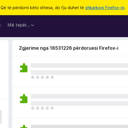
Që të përdorni këto shtesa, do t’ju duhet të
shkarkoni Firefox-in
.
a
Më tepër…
Zgjerime nga 18531226 përdoruesi Firefox-i
E
n
d
e
p
a
E
v
n
l
d
e
e