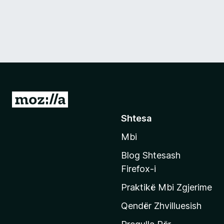
S
h
Shtesa
k
Mbi
o
n
Blog Shtesash
i
Firefox-i
t
Praktikë Mbi Zgjerime
e
f
Qendër Zhvilluesish
a