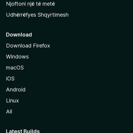
y
Njoftoni një të metë
r
Udhërrëfyes Shqyrtimesh
ë
s
e
Download
e
Download Firefox
M
Windows
o
z
macOS
i
iOS
l
l
Android
a
Linux
-
All
s
Latest Builds