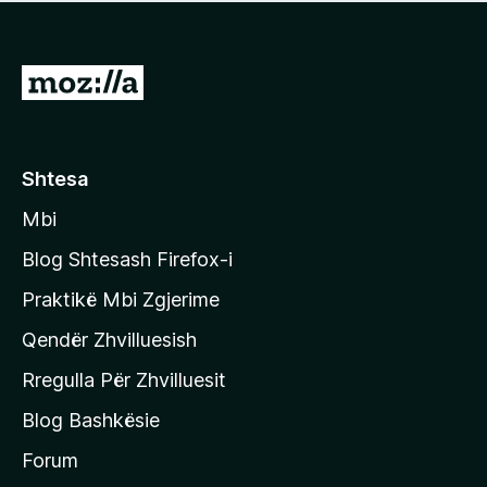
e
r
p
ë
a
s
v
S
i
l
m
h
e
e
k
r
ë
o
Shtesa
s
n
i
Mbi
i
m
t
e
Blog Shtesash Firefox-i
e
Praktikë Mbi Zgjerime
f
Qendër Zhvilluesish
a
q
Rregulla Për Zhvilluesit
j
Blog Bashkësie
a
h
Forum