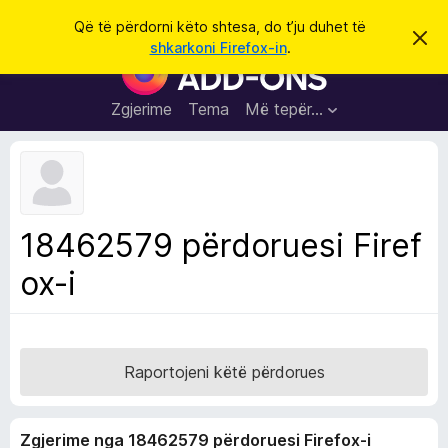
K
Hyni
Që të përdorni këto shtesa, do t’ju duhet të
S
ë
shkarkoni Firefox-in
.
h
S
r
p
h
ë
k
r
t
Zgjerime
Tema
Më tepër…
o
f
e
i
l
s
l
a
e
k
S
ë
h
t
18462579 përdoruesi Firef
ë
f
s
ox-i
l
h
ë
e
n
t
i
m
u
e
Raportojeni këtë përdorues
s
i
Zgjerime nga 18462579 përdoruesi Firefox-i
F