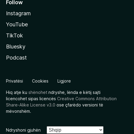
Follow
Instagram
YouTube
TikTok
Bluesky
Podcast
Privatësi
Cookies
Ligjore
Hiq atje ku
shënohet
ndryshe, lënda e këtij sajti
licencohet sipas licencës
Creative Commons Attribution
Share-Alike License v3.0
ose çfarëdo versioni të
mëvonshëm.
Ndryshoni gjuhën