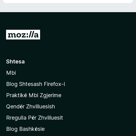
n
l
m
d
e
e
e
r
p
ë
a
s
v
S
i
l
m
h
e
e
k
r
ë
o
Shtesa
s
n
i
Mbi
i
m
t
e
Blog Shtesash Firefox-i
e
Praktikë Mbi Zgjerime
f
Qendër Zhvilluesish
a
q
Rregulla Për Zhvilluesit
j
Blog Bashkësie
a