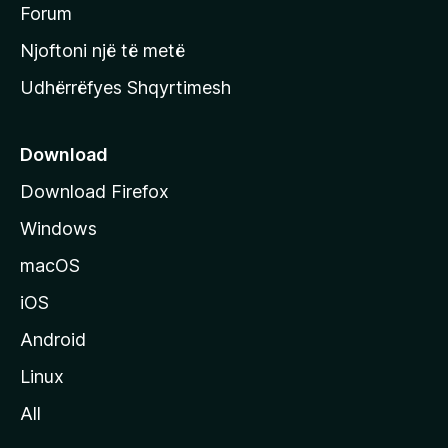
h
Forum
y
Njoftoni një të metë
r
Udhërrëfyes Shqyrtimesh
ë
s
e
Download
e
Download Firefox
M
Windows
o
z
macOS
i
iOS
l
l
Android
a
Linux
-
All
s