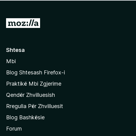
e
r
p
ë
a
s
v
S
i
l
m
h
e
e
k
r
ë
o
Shtesa
s
n
i
Mbi
i
m
t
e
Blog Shtesash Firefox-i
e
Praktikë Mbi Zgjerime
f
Qendër Zhvilluesish
a
q
Rregulla Për Zhvilluesit
j
Blog Bashkësie
a
h
Forum