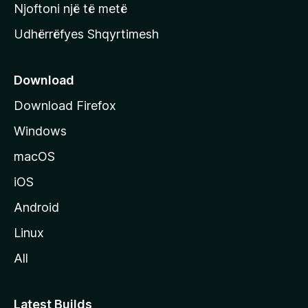
y
Njoftoni një të metë
r
Udhërrëfyes Shqyrtimesh
ë
s
e
Download
e
Download Firefox
M
Windows
o
z
macOS
i
iOS
l
l
Android
a
Linux
-
All
s
Latest Builds