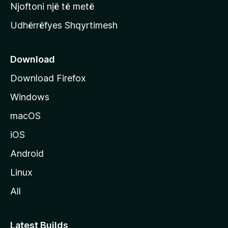
y
Njoftoni një të metë
r
Udhërrëfyes Shqyrtimesh
ë
s
e
Download
e
Download Firefox
M
Windows
o
z
macOS
i
iOS
l
l
Android
a
Linux
-
All
s
Latest Builds