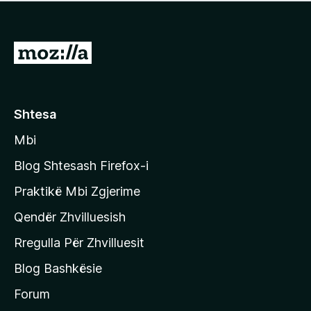
e
r
p
ë
a
s
v
S
i
l
m
h
e
e
k
r
ë
o
Shtesa
s
n
i
Mbi
i
m
t
e
Blog Shtesash Firefox-i
e
Praktikë Mbi Zgjerime
f
Qendër Zhvilluesish
a
q
Rregulla Për Zhvilluesit
j
Blog Bashkësie
a
h
Forum