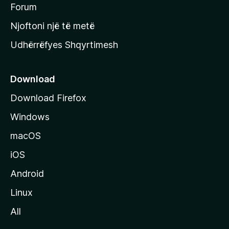
h
Forum
y
Njoftoni një të metë
r
Udhërrëfyes Shqyrtimesh
ë
s
e
Download
e
Download Firefox
M
Windows
o
z
macOS
i
iOS
l
l
Android
a
Linux
-
All
s