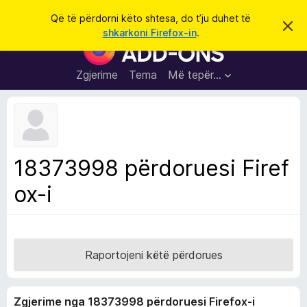
K
Hyni
Që të përdorni këto shtesa, do t’ju duhet të
S
ë
shkarkoni Firefox-in
.
h
S
r
p
h
ë
k
r
t
Zgjerime
Tema
Më tepër…
o
f
e
i
l
s
l
a
e
k
S
ë
h
t
18373998 përdoruesi Firef
ë
f
s
ox-i
l
h
ë
e
n
t
i
m
u
e
Raportojeni këtë përdorues
s
i
Zgjerime nga 18373998 përdoruesi Firefox-i
F