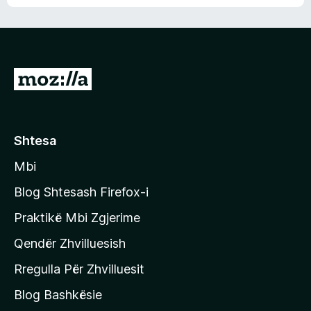
n
l
m
d
e
e
e
r
p
ë
a
s
v
S
i
l
m
h
e
e
k
r
ë
o
Shtesa
s
n
i
Mbi
i
m
t
e
Blog Shtesash Firefox-i
e
Praktikë Mbi Zgjerime
f
Qendër Zhvilluesish
a
q
Rregulla Për Zhvilluesit
j
Blog Bashkësie
a