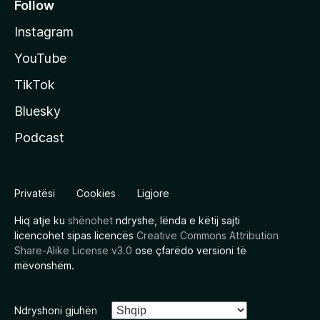
Follow
Instagram
YouTube
TikTok
Bluesky
Podcast
Privatësi
Cookies
Ligjore
Hiq atje ku
shënohet
ndryshe, lënda e këtij sajti
licencohet sipas licencës
Creative Commons Attribution
Share-Alike License v3.0
ose çfarëdo versioni të
mëvonshëm.
Ndryshoni gjuhën