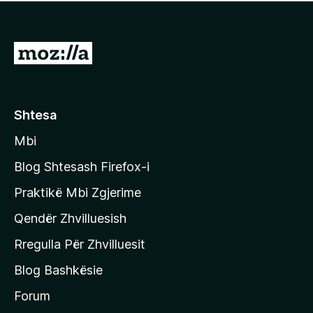
e
r
p
ë
a
s
v
S
i
l
m
h
e
e
k
r
ë
o
Shtesa
s
n
i
Mbi
i
m
t
e
Blog Shtesash Firefox-i
e
Praktikë Mbi Zgjerime
f
Qendër Zhvilluesish
a
q
Rregulla Për Zhvilluesit
j
Blog Bashkësie
a
h
Forum