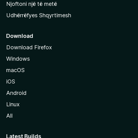
y
Njoftoni një të metë
r
Udhërrëfyes Shqyrtimesh
ë
s
e
Download
e
Download Firefox
M
Windows
o
z
macOS
i
iOS
l
l
Android
a
Linux
-
All
s
Latest Builds