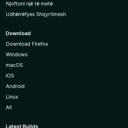
y
Njoftoni një të metë
r
Udhërrëfyes Shqyrtimesh
ë
s
e
Download
e
Download Firefox
M
Windows
o
z
macOS
i
iOS
l
l
Android
a
Linux
-
All
s
Latest Builds