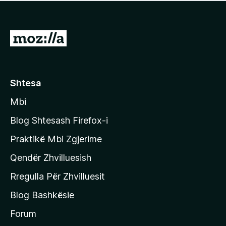
e
r
p
ë
a
s
v
S
i
l
m
h
e
e
k
r
ë
o
Shtesa
s
n
i
Mbi
i
m
t
e
Blog Shtesash Firefox-i
e
Praktikë Mbi Zgjerime
f
Qendër Zhvilluesish
a
q
Rregulla Për Zhvilluesit
j
Blog Bashkësie
a
h
Forum