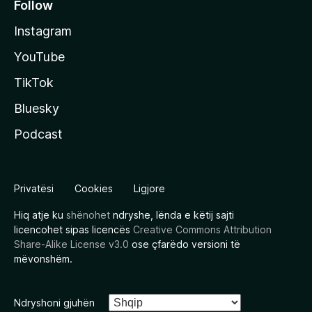
Follow
Instagram
YouTube
TikTok
Bluesky
Podcast
Privatësi
Cookies
Ligjore
Hiq atje ku
shënohet
ndryshe, lënda e këtij sajti
licencohet sipas licencës
Creative Commons Attribution
Share-Alike License v3.0
ose çfarëdo versioni të
mëvonshëm.
Ndryshoni gjuhën