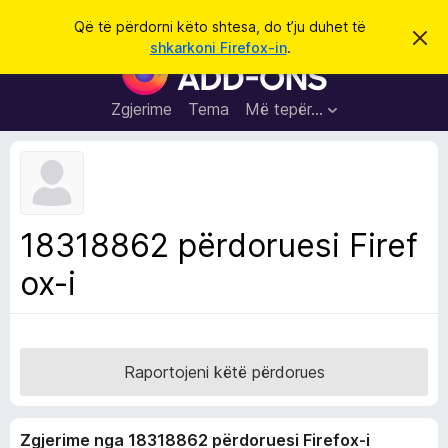
K
Hyni
Që të përdorni këto shtesa, do t’ju duhet të
S
ë
shkarkoni Firefox-in
.
h
S
r
p
h
ë
k
r
t
Zgjerime
Tema
Më tepër…
o
f
e
i
l
s
l
a
e
k
S
ë
h
t
18318862 përdoruesi Firef
ë
f
s
ox-i
l
h
ë
e
n
t
i
m
u
e
Raportojeni këtë përdorues
s
i
Zgjerime nga 18318862 përdoruesi Firefox-i
F