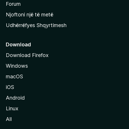
h
Forum
y
Njoftoni një të metë
r
Udhërrëfyes Shqyrtimesh
ë
s
e
Download
e
Download Firefox
M
Windows
o
z
macOS
i
iOS
l
l
Android
a
Linux
-
All
s