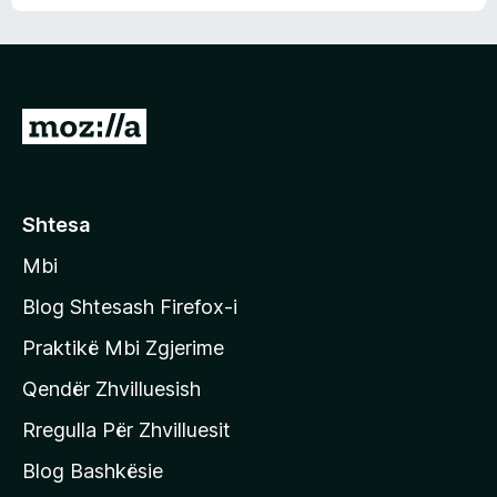
n
l
m
d
e
e
e
r
p
ë
a
s
v
S
i
l
m
h
e
e
k
r
ë
o
Shtesa
s
n
i
Mbi
i
m
t
e
Blog Shtesash Firefox-i
e
Praktikë Mbi Zgjerime
f
Qendër Zhvilluesish
a
q
Rregulla Për Zhvilluesit
j
Blog Bashkësie
a