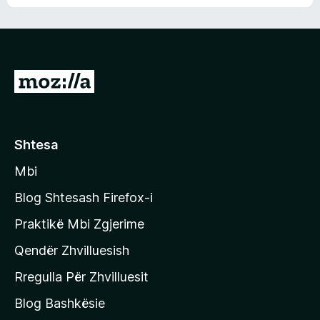
n
l
m
d
e
e
e
r
p
ë
a
s
v
S
i
l
m
h
e
e
k
r
ë
o
Shtesa
s
n
i
Mbi
i
m
t
e
Blog Shtesash Firefox-i
e
Praktikë Mbi Zgjerime
f
Qendër Zhvilluesish
a
q
Rregulla Për Zhvilluesit
j
Blog Bashkësie
a