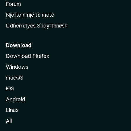
h
Forum
y
Njoftoni një të metë
r
Udhërrëfyes Shqyrtimesh
ë
s
e
Download
e
Download Firefox
M
Windows
o
z
macOS
i
iOS
l
l
Android
a
Linux
-
All
s