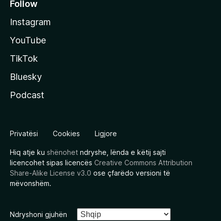
Follow
Instagram
YouTube
TikTok
Bluesky
Podcast
Privatësi
Cookies
Ligjore
Hiq atje ku
shënohet
ndryshe, lënda e këtij sajti
licencohet sipas licencës
Creative Commons Attribution
Share-Alike License v3.0
ose çfarëdo versioni të
mëvonshëm.
Ndryshoni gjuhën