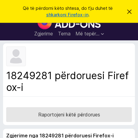
K
Hyni
Që të përdorni këto shtesa, do t’ju duhet të
S
ë
shkarkoni Firefox-in
.
h
S
r
p
h
ë
k
r
t
Zgjerime
Tema
Më tepër…
o
f
e
i
l
s
l
a
e
k
S
ë
h
t
18249281 përdoruesi Firef
ë
f
s
ox-i
l
h
ë
e
n
t
i
m
u
e
Raportojeni këtë përdorues
s
i
Zgjerime nga 18249281 përdoruesi Firefox-i
F