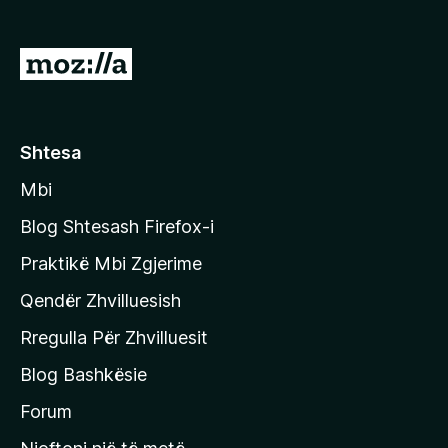
i
r
S
e
h
f
k
o
x
o
Shtesa
n
Mbi
i
t
Blog Shtesash Firefox-i
e
Praktikë Mbi Zgjerime
f
Qendër Zhvilluesish
a
q
Rregulla Për Zhvilluesit
j
Blog Bashkësie
a
h
Forum
y