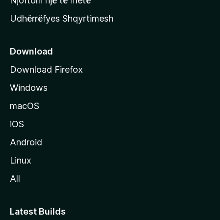
Njoftoni një të metë
r
Udhërrëfyes Shqyrtimesh
ë
s
e
Download
e
Download Firefox
M
Windows
o
z
macOS
i
iOS
l
l
Android
a
Linux
-
All
s
Latest Builds