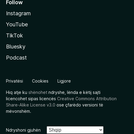
Follow
Instagram
YouTube
TikTok
Bluesky
Podcast
Privatësi
Cookies
Ligjore
Hiq atje ku
shënohet
ndryshe, lënda e këtij sajti
licencohet sipas licencës
Creative Commons Attribution
Share-Alike License v3.0
ose çfarëdo versioni të
mëvonshëm.
Ndryshoni gjuhën