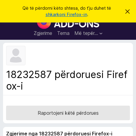
K
Hyni
Që të përdorni këto shtesa, do t’ju duhet të
S
ë
shkarkoni Firefox-in
.
h
S
r
p
h
ë
k
r
t
Zgjerime
Tema
Më tepër…
o
f
e
i
l
s
l
a
e
k
S
ë
h
t
18232587 përdoruesi Firef
ë
f
s
ox-i
l
h
ë
e
n
t
i
m
u
e
Raportojeni këtë përdorues
s
i
Zgjerime nga 18232587 përdoruesi Firefox-i
F