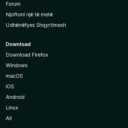
h
Forum
y
Njoftoni një të metë
r
Udhërrëfyes Shqyrtimesh
ë
s
e
Download
e
Download Firefox
M
Windows
o
z
macOS
i
iOS
l
l
Android
a
Linux
-
All
s