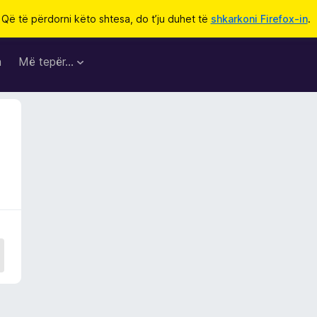
Që të përdorni këto shtesa, do t’ju duhet të
shkarkoni Firefox-in
.
a
Më tepër…