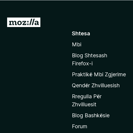
i
r
e
S
f
h
Shtesa
o
k
x
Mbi
o
n
Blog Shtesash
i
Firefox-i
t
Praktikë Mbi Zgjerime
e
f
Qendër Zhvilluesish
a
Rregulla Për
q
Zhvilluesit
j
Blog Bashkësie
a
h
Forum