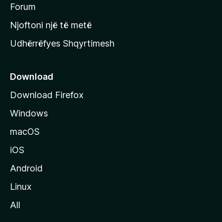
h
Forum
y
Njoftoni një të metë
r
Udhërrëfyes Shqyrtimesh
ë
s
e
Download
e
Download Firefox
M
Windows
o
z
macOS
i
iOS
l
l
Android
a
Linux
-
All
s