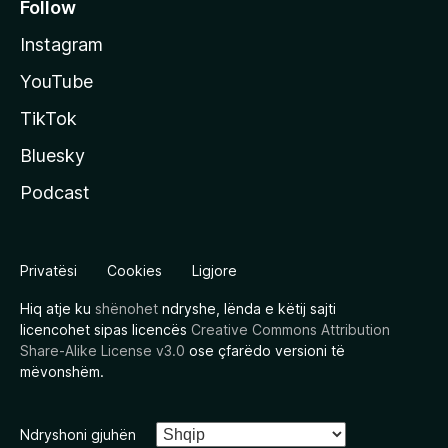
Follow
Instagram
YouTube
TikTok
Bluesky
Podcast
Privatësi
Cookies
Ligjore
Hiq atje ku
shënohet
ndryshe, lënda e këtij sajti
licencohet sipas licencës
Creative Commons Attribution
Share-Alike License v3.0
ose çfarëdo versioni të
mëvonshëm.
Ndryshoni gjuhën