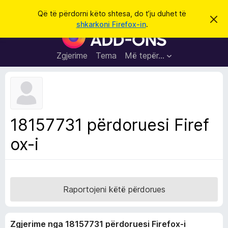
K
Hyni
Që të përdorni këto shtesa, do t’ju duhet të
S
ë
shkarkoni Firefox-in
.
h
S
r
p
h
ë
k
r
t
Zgjerime
Tema
Më tepër…
o
f
e
i
l
s
l
a
e
k
S
ë
h
t
18157731 përdoruesi Firef
ë
f
s
ox-i
l
h
ë
e
n
t
i
m
u
e
Raportojeni këtë përdorues
s
i
Zgjerime nga 18157731 përdoruesi Firefox-i
F