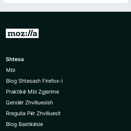
n
l
m
d
e
e
e
r
p
ë
a
s
v
S
i
l
m
h
e
e
k
r
ë
o
Shtesa
s
n
i
Mbi
i
m
t
e
Blog Shtesash Firefox-i
e
Praktikë Mbi Zgjerime
f
Qendër Zhvilluesish
a
q
Rregulla Për Zhvilluesit
j
Blog Bashkësie
a