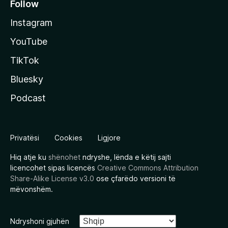
Follow
Instagram
YouTube
TikTok
Bluesky
Podcast
Privatësi
Cookies
Ligjore
Hiq atje ku
shënohet
ndryshe, lënda e këtij sajti
licencohet sipas licencës
Creative Commons Attribution
Share-Alike License v3.0
ose çfarëdo versioni të
mëvonshëm.
Ndryshoni gjuhën