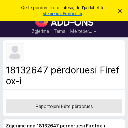
K
Hyni
Që të përdorni këto shtesa, do t’ju duhet të
S
ë
shkarkoni Firefox-in
.
h
S
r
p
h
ë
k
r
t
Zgjerime
Tema
Më tepër…
o
f
e
i
l
s
l
a
e
k
S
ë
h
t
18132647 përdoruesi Firef
ë
f
s
ox-i
l
h
ë
e
n
t
i
m
u
e
Raportojeni këtë përdorues
s
i
Zgjerime nga 18132647 përdoruesi Firefox-i
F