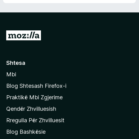
n
l
m
d
e
e
e
r
p
ë
a
s
v
S
i
l
m
h
e
e
k
r
ë
o
Shtesa
s
n
i
Mbi
i
m
t
e
Blog Shtesash Firefox-i
e
Praktikë Mbi Zgjerime
f
Qendër Zhvilluesish
a
q
Rregulla Për Zhvilluesit
j
Blog Bashkësie
a