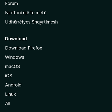
h
Forum
y
Njoftoni një të metë
r
Udhërrëfyes Shqyrtimesh
ë
s
e
Download
e
Download Firefox
M
Windows
o
z
macOS
i
iOS
l
l
Android
a
Linux
-
All
s