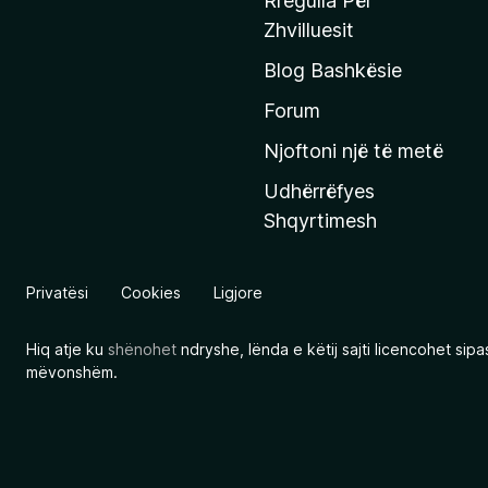
Rregulla Për
q
Zhvilluesit
j
Blog Bashkësie
a
h
Forum
y
Njoftoni një të metë
r
Udhërrëfyes
ë
Shqyrtimesh
s
e
e
Privatësi
Cookies
Ligjore
M
o
Hiq atje ku
shënohet
ndryshe, lënda e këtij sajti licencohet sip
z
mëvonshëm.
i
l
l