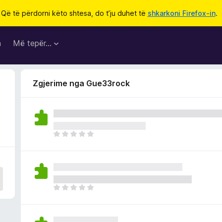
Që të përdorni këto shtesa, do t’ju duhet të
shkarkoni Firefox-in
.
a
Më tepër…
Zgjerime nga Gue33rock
E
n
d
e
p
a
E
v
n
l
d
e
e