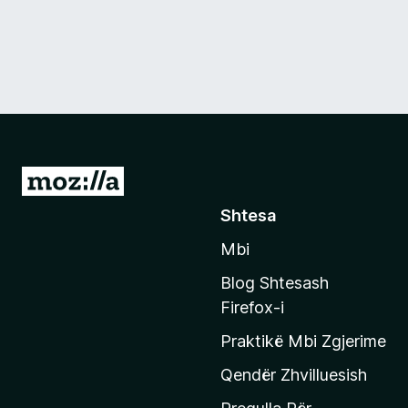
S
h
Shtesa
k
Mbi
o
n
Blog Shtesash
i
Firefox-i
t
Praktikë Mbi Zgjerime
e
f
Qendër Zhvilluesish
a