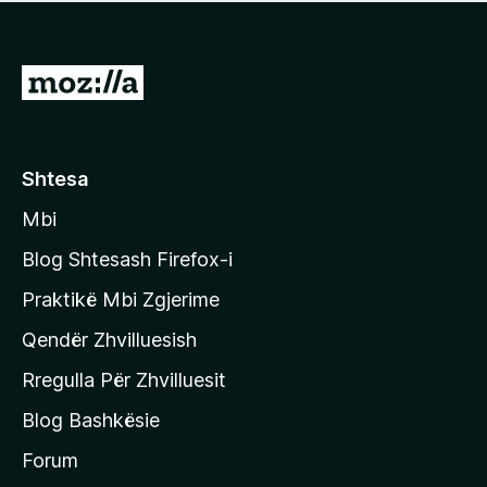
e
r
p
ë
a
s
v
S
i
l
m
h
e
e
k
r
ë
o
Shtesa
s
n
i
Mbi
i
m
t
e
Blog Shtesash Firefox-i
e
Praktikë Mbi Zgjerime
f
Qendër Zhvilluesish
a
q
Rregulla Për Zhvilluesit
j
Blog Bashkësie
a
h
Forum