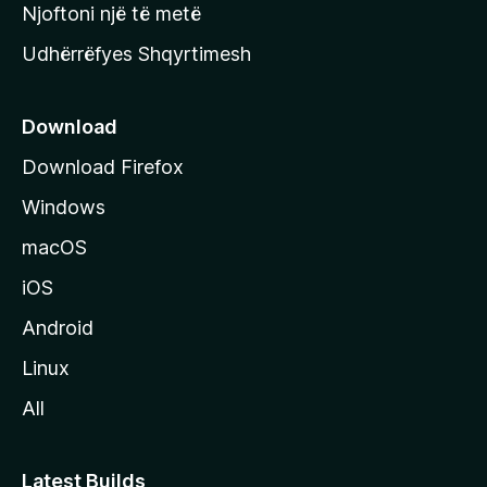
y
Njoftoni një të metë
r
Udhërrëfyes Shqyrtimesh
ë
s
e
Download
e
Download Firefox
M
Windows
o
z
macOS
i
iOS
l
l
Android
a
Linux
-
All
s
Latest Builds