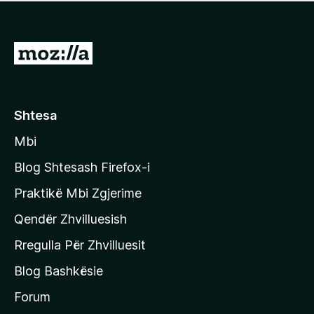
e
r
p
ë
a
s
v
S
i
l
m
h
e
e
k
r
ë
o
Shtesa
s
n
i
Mbi
i
m
t
e
Blog Shtesash Firefox-i
e
Praktikë Mbi Zgjerime
f
Qendër Zhvilluesish
a
q
Rregulla Për Zhvilluesit
j
Blog Bashkësie
a
h
Forum