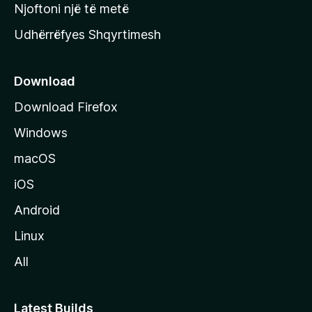
y
Njoftoni një të metë
r
Udhërrëfyes Shqyrtimesh
ë
s
e
Download
e
Download Firefox
M
Windows
o
z
macOS
i
iOS
l
l
Android
a
Linux
-
All
s
Latest Builds