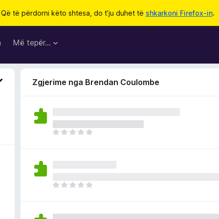
Që të përdorni këto shtesa, do t’ju duhet të
shkarkoni Firefox-in
.
a
Më tepër…
Zgjerime nga Brendan Coulombe
E
n
d
e
p
a
E
v
n
l
d
e
e