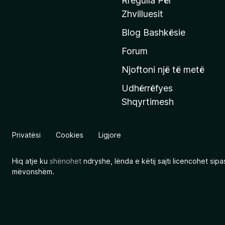
Rregulla Për
q
Zhvilluesit
j
Blog Bashkësie
a
h
Forum
y
Njoftoni një të metë
r
Udhërrëfyes
ë
Shqyrtimesh
s
e
e
Privatësi
Cookies
Ligjore
M
o
Hiq atje ku
shënohet
ndryshe, lënda e këtij sajti licencohet sip
z
mëvonshëm.
i
l
l