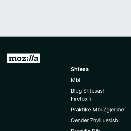
S
h
Shtesa
k
Mbi
o
n
Blog Shtesash
i
Firefox-i
t
Praktikë Mbi Zgjerime
e
f
Qendër Zhvilluesish
a