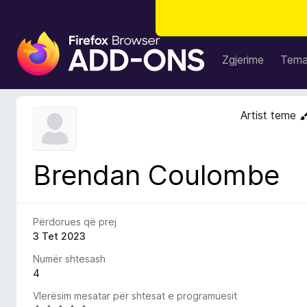
S
h
Zgjerime
Tem
t
e
s
Artist teme
a
S
h
Brendan Coulombe
f
l
e
t
Përdorues që prej
u
3 Tet 2023
e
Numër shtesash
s
4
i
Vlerësim mesatar për shtesat e programuesit
F